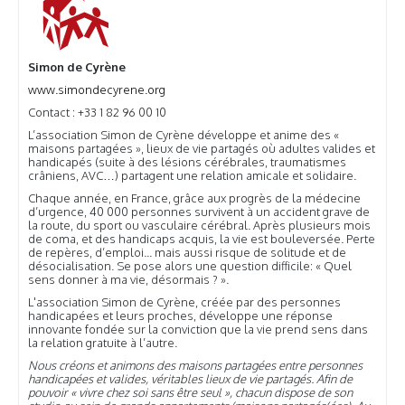
Simon de Cyrène
www.simondecyrene.org
Contact : +33 1 82 96 00 10
L’association Simon de Cyrène développe et anime des «
maisons partagées », lieux de vie partagés où adultes valides et
handicapés (suite à des lésions cérébrales, traumatismes
crâniens, AVC…) partagent une relation amicale et solidaire.
Chaque année, en France, grâce aux progrès de la médecine
d’urgence, 40 000 personnes survivent à un accident grave de
la route, du sport ou vasculaire cérébral. Après plusieurs mois
de coma, et des handicaps acquis, la vie est bouleversée. Perte
de repères, d’emploi... mais aussi risque de solitude et de
désocialisation. Se pose alors une question difficile: « Quel
sens donner à ma vie, désormais ? ».
L'association Simon de Cyrène, créée par des personnes
handicapées et leurs proches, développe une réponse
innovante fondée sur la conviction que la vie prend sens dans
la relation gratuite à l’autre.
Nous créons et animons des maisons partagées entre personnes
handicapées et valides, véritables lieux de vie partagés. Afin de
pouvoir « vivre chez soi sans être seul », chacun dispose de son