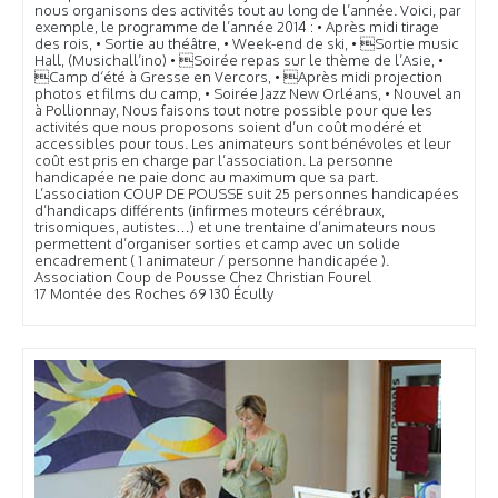
nous organisons des activités tout au long de l’année. Voici, par
exemple, le programme de l’année 2014 : • Après midi tirage
des rois, • Sortie au théâtre, • Week-end de ski, • Sortie music
Hall, (Musichall’ino) • Soirée repas sur le thème de l’Asie, •
Camp d‘été à Gresse en Vercors, • Après midi projection
photos et films du camp, • Soirée Jazz New Orléans, • Nouvel an
à Pollionnay, Nous faisons tout notre possible pour que les
activités que nous proposons soient d’un coût modéré et
accessibles pour tous. Les animateurs sont bénévoles et leur
coût est pris en charge par l’association. La personne
handicapée ne paie donc au maximum que sa part.
L’association COUP DE POUSSE suit 25 personnes handicapées
d’handicaps différents (infirmes moteurs cérébraux,
trisomiques, autistes…) et une trentaine d’animateurs nous
permettent d’organiser sorties et camp avec un solide
encadrement ( 1 animateur / personne handicapée ).
Association Coup de Pousse Chez Christian Fourel
17 Montée des Roches 69 130 Écully