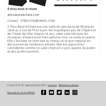
À thou bout d'chant
athouboutdchant.com
Contact : ATBCLYON@GMAIL.COM
A Thou Bout d’Chant est une salle de spectacle de 80 places
situé au 2 rue de Thou (Lyon 1er) à quelques pas de l’Opéra et
de l’Hotel de Ville. Depuis 16 ans, cette salle fait vivre les
musiques d’expression francophone sous sa voûte en pierre.
Elle s’est faite un nom tant au niveau local que national en
découvrant de nombreux artistes. Elle est aujourd’hui
considérée comme LA salle chanson à Lyon auprès du public
et des professionnels.
Club H.E.R.V.E. Spectacles © 2014 -
Contact
-
Mentions Légales
-
Site web du Club HERVE
-