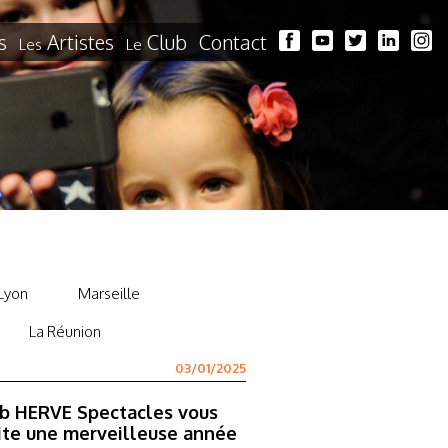
s
Artistes
Club
Contact
Les
Le
Lyon
Marseille
La Réunion
03/01/2025
ub HERVE Spectacles vous
ite une merveilleuse année