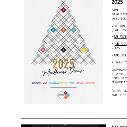
2025 !
Merci à 
et aux ar
précieux
L'année
grandes d
•
MUSICH
•
MUSICH
2025.
•
MUSICH
• TRAMPO
Suivez-
site we
annon
d’événem
Nous av
partager