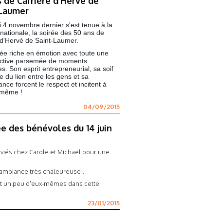
 de Carrière d'Hervé de
 Laumer
 4 novembre dernier s'est tenue à la
ernationale, la soirée des 50 ans de
 d'Hervé de Saint-Laumer.
ée riche en émotion avec toute une
ective parsemée de moments
es. Son esprit entrepreneurial, sa soif
e du lien entre les gens et sa
ance forcent le respect et incitent à
 même !
04/09/2015
e des bénévoles du 14 juin
nviés chez Carole et Michaël pour une
ambiance très chaleureuse !
ent un peu d'eux-mêmes dans cette
23/01/2015