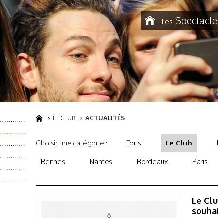
Spectacle
Les
LE CLUB
ACTUALITÉS
Choisir une catégorie :
Tous
Le Club
Rennes
Nantes
Bordeaux
Paris
Le Cl
souha