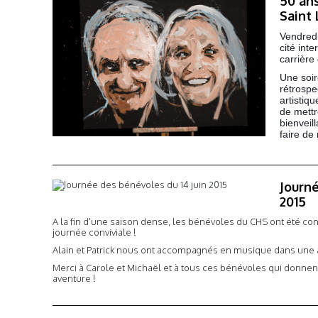
50 ans
Saint
Vendredi
cité int
carrière
Une soir
rétrosp
artistiqu
de mettr
bienveill
faire de
Journé
2015
A la fin d'une saison dense, les bénévoles du CHS ont été co
journée conviviale !
Alain et Patrick nous ont accompagnés en musique dans une 
Merci à Carole et Michaël et à tous ces bénévoles qui donn
aventure !