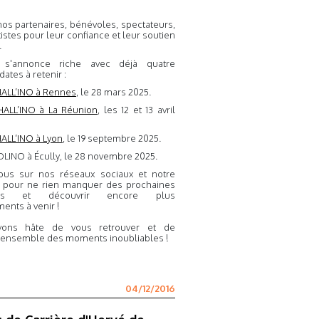
nos partenaires, bénévoles, spectateurs,
tistes pour leur confiance et leur soutien
.
 s'annonce riche avec déjà quatre
ates à retenir :
ALL’INO à Rennes
, le 28 mars 2025.
ALL’INO à La Réunion
, les 12 et 13 avril
ALL’INO à Lyon
, le 19 septembre 2025.
LINO à Écully, le 28 novembre 2025.
nous sur nos réseaux sociaux et notre
b pour ne rien manquer des prochaines
ces et découvrir encore plus
ents à venir !
ons hâte de vous retrouver et de
 ensemble des moments inoubliables !
04/12/2016