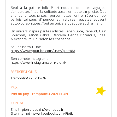
Seul à la guitare folk, Piotki nous raconte les voyages,
l’amour, les filles, la solitude aussi, en toute simplicité. Des
chansons touchantes, personnelles entre rêveries folk
parfois teintées d’humour et histoires réalistes souvent
autobiographiques. Tout un univers poétique et charmant.
Un univers inspiré par les artistes Renan Luce, Renaud, Alain
Souchon, Francis Cabrel, Barcella, Benoît Dorémus, Rose,
Alexandre Poulin, selon les chansons.
Sa Chaine YouTube :
https://www.youtube.com/user/piotki86
Son compte Instagram :
https://www.instagram.com/piotki/
PARTICIPATION(S)
TrampolinO 2021 LYON
PRIX
Prix du jury TrampolinO 2021 LYON
CONTACT
Email -
pierre.pauzin@wanadoo.fr
Site internet -
www.facebook.com/Piotki