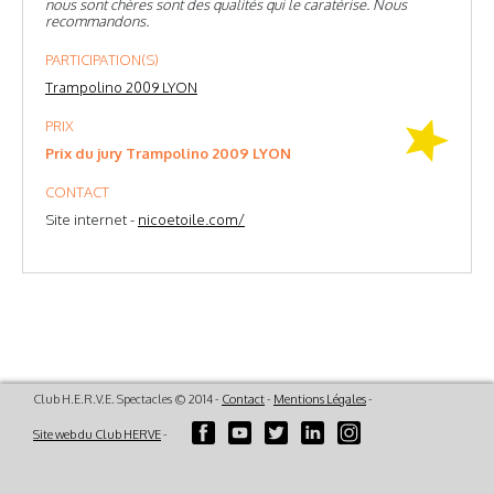
nous sont chères sont des qualités qui le caratérise. Nous
recommandons.
PARTICIPATION(S)
Trampolino 2009 LYON
PRIX
Prix du jury Trampolino 2009 LYON
CONTACT
Site internet -
nicoetoile.com/
Club H.E.R.V.E. Spectacles © 2014 -
Contact
-
Mentions Légales
-
Site web du Club HERVE
-