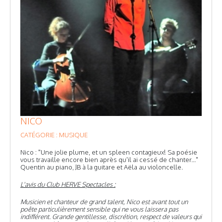
NICO
CATÉGORIE : MUSIQUE
Nico : "Une jolie plume, et un spleen contagieux! Sa poésie
vous travaille encore bien après qu'il ai cessé de chanter..."
Quentin au piano, JB à la guitare et Aëla au violoncelle.
L'avis du Club HERVE Spectacles :
Musicien et chanteur de grand talent, Nico est avant tout un
poête particulièrement sensible qui ne vous laissera pas
indifférent. Grande gentillesse, discrétion, respect de valeurs qui