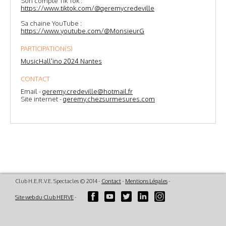
Son compte Tik Tok :
https://www.tiktok.com/@geremycredeville
Sa chaine YouTube :
https://www.youtube.com/@MonsieurG
PARTICIPATION(S)
MusicHall'ino 2024 Nantes
CONTACT
Email -
geremy.credeville@hotmail.fr
Site internet -
geremy.chezsurmesures.com
Club H.E.R.V.E. Spectacles © 2014 -
Contact
-
Mentions Légales
-
Site web du Club HERVE
-