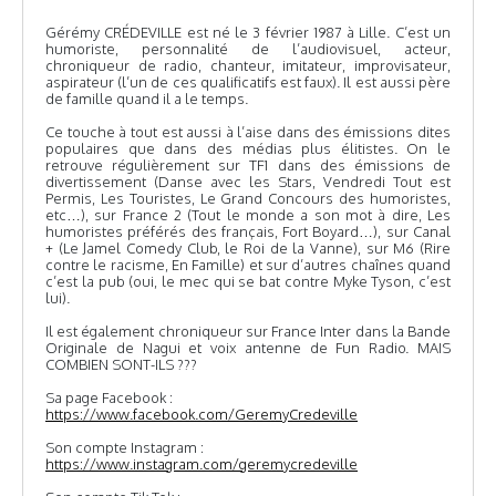
Gérémy CRÉDEVILLE est né le 3 février 1987 à Lille. C’est un
humoriste, personnalité de l’audiovisuel, acteur,
chroniqueur de radio, chanteur, imitateur, improvisateur,
aspirateur (l’un de ces qualificatifs est faux). Il est aussi père
de famille quand il a le temps.
Ce touche à tout est aussi à l’aise dans des émissions dites
populaires que dans des médias plus élitistes. On le
retrouve régulièrement sur TF1 dans des émissions de
divertissement (Danse avec les Stars, Vendredi Tout est
Permis, Les Touristes, Le Grand Concours des humoristes,
etc…), sur France 2 (Tout le monde a son mot à dire, Les
humoristes préférés des français, Fort Boyard…), sur Canal
+ (Le Jamel Comedy Club, le Roi de la Vanne), sur M6 (Rire
contre le racisme, En Famille) et sur d’autres chaînes quand
c’est la pub (oui, le mec qui se bat contre Myke Tyson, c’est
lui).
Il est également chroniqueur sur France Inter dans la Bande
Originale de Nagui et voix antenne de Fun Radio. MAIS
COMBIEN SONT-ILS ???
Sa page Facebook :
https://www.facebook.com/GeremyCredeville
Son compte Instagram :
https://www.instagram.com/geremycredeville