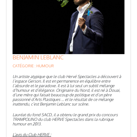
BENJAMIN LEBLANC
CATÉGORIE : HUMOUR
Un artiste atypique que le club Hervé Spectacles a découvert à
l’espace Gerson. Il est en permanence en équilibre entre
l’absurde et le paradoxe. Il est à lui seul un subtil mélange
d’humour et d’élégance. Originaire du Nord, il est né à Douai,
d’une mère qui faisait beaucoup de politique et d’un père
passionné d’Arts Plastiques ... et le résultat de ce mélange
inattendu, c’est Benjamin Leblanc sur scène.
Lauréat du fond SACD, il a obtenu le grand prix du concours
TRAMPOLINO du club HERVE Spectacles dans la rubrique
humour en 2013.
L’avis du Club HERVE :