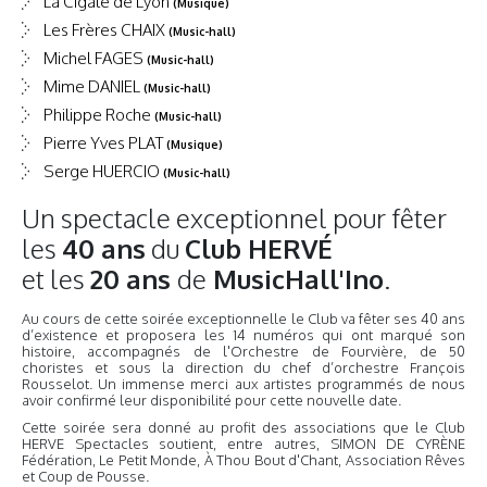
La Cigale de Lyon
(Musique)
Les Frères CHAIX
(Music-hall)
Michel FAGES
(Music-hall)
Mime DANIEL
(Music-hall)
Philippe Roche
(Music-hall)
Pierre Yves PLAT
(Musique)
Serge HUERCIO
(Music-hall)
Un spectacle exceptionnel pour fêter
les
40 ans
du
Club HERVÉ
et les
20 ans
de
MusicHall'Ino
.
Au cours de cette soirée exceptionnelle le Club va fêter ses 40 ans
d’existence et proposera les 14 numéros qui ont marqué son
histoire, accompagnés de l'Orchestre de Fourvière, de 50
choristes et sous la direction du chef d’orchestre François
Rousselot. Un immense merci aux artistes programmés de nous
avoir confirmé leur disponibilité pour cette nouvelle date.
Cette soirée sera donné au profit des associations que le Club
HERVE Spectacles soutient, entre autres, SIMON DE CYRÈNE
Fédération, Le Petit Monde, À Thou Bout d'Chant, Association Rêves
et Coup de Pousse.