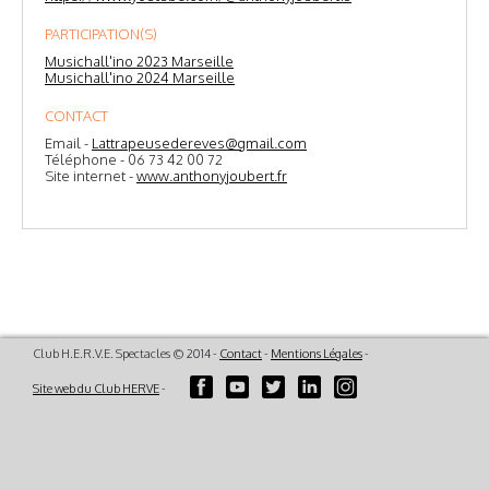
PARTICIPATION(S)
Musichall'ino 2023 Marseille
Musichall'ino 2024 Marseille
CONTACT
Email -
Lattrapeusedereves@gmail.com
Téléphone - 06 73 42 00 72
Site internet -
www.anthonyjoubert.fr
Club H.E.R.V.E. Spectacles © 2014 -
Contact
-
Mentions Légales
-
Site web du Club HERVE
-