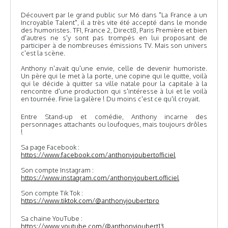
Découvert par le grand public sur M6 dans "La France a un
Incroyable Talent", il a très vite été accepté dans le monde
des humoristes. TF1, France 2, Direct8, Paris Première et bien
d'autres ne s'y sont pas trompés en lui proposant de
participer à de nombreuses émissions TV. Mais son univers
c'est la scène.
Anthony n'avait qu'une envie, celle de devenir humoriste.
Un père qui le met à la porte, une copine qui le quitte, voilà
qui le décide à quitter sa ville natale pour la capitale à la
rencontre d'une production qui s'intéresse à lui et le voilà
en tournée. Finie la galère ! Du moins c'est ce qu'il croyait.
Entre Stand-up et comédie, Anthony incarne des
personnages attachants ou loufoques, mais toujours drôles
!
Sa page Facebook :
https://www.facebook.com/anthonyjoubertofficiel
Son compte Instagram :
https://www.instagram.com/anthonyjoubert.officiel
Son compte Tik Tok :
https://www.tiktok.com/@anthonyjoubertpro
Sa chaine YouTube :
https://www.youtube.com/@anthonyjoubert13